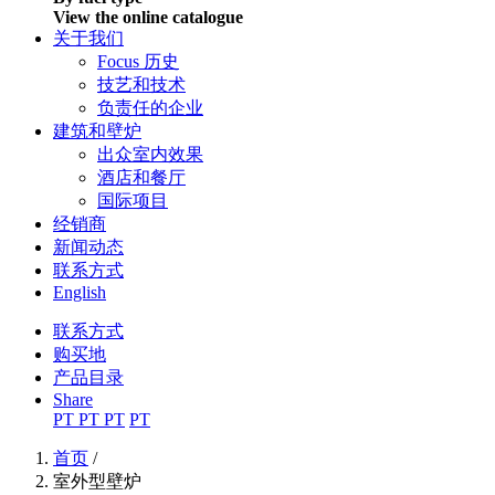
View the online catalogue
关于我们
Focus 历史
技艺和技术
负责任的企业
建筑和壁炉
出众室内效果
酒店和餐厅
国际项目
经销商
新闻动态
联系方式
English
联系方式
购买地
产品目录
Share
PT
PT
PT
PT
首页
/
室外型壁炉
当前位置